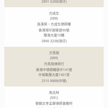
2891 6288(灣仔)
方成生
(088)
吳漢英、方成生律師樓
香港灣仔謝斐道90號
豫港大廈10樓
2866 3238(灣仔)
方燕翔
(089)
方燕翔律師行
香港中環德輔道中141號
中保集團大廈1401室
2510 8888(中環)
馬兆林
(091)
黎錦文李孟華律師事務所