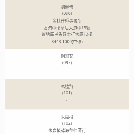
劉健儀
(096)
金杜律師事務所
香港中環皇后大道中15號
置地廣場告羅士打大廈13樓
3443 1000(中環)
劉淑棻
(097)
-
馮禮賢
(101)
-
朱嘉楨
(102)
朱嘉楨薛海華律師行