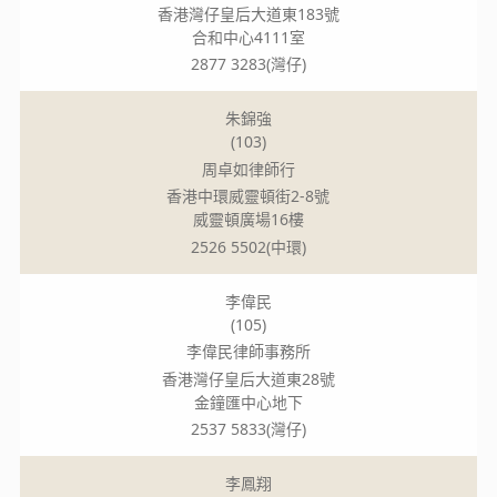
香港灣仔皇后大道東183號
合和中心4111室
2877 3283(灣仔)
朱錦強
(103)
周卓如律師行
香港中環威靈頓街2-8號
威靈頓廣場16樓
2526 5502(中環)
李偉民
(105)
李偉民律師事務所
香港灣仔皇后大道東28號
金鐘匯中心地下
2537 5833(灣仔)
李鳳翔