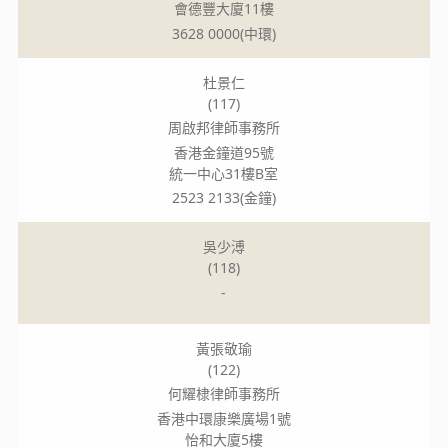
會德豐大廈11樓
3628 0000(中環)
杜景仁
(117)
周啟邦律師事務所
香港金鐘道95號
統一中心31樓B室
2523 2133(金鐘)
吳少溥
(118)
-
黃張敬瑜
(122)
何耀棣律師事務所
香港中環康樂廣場1號
怡和大廈5樓