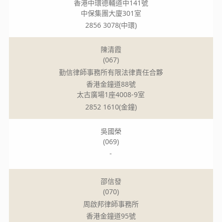
香港中環德輔道中141號
中保集團大廈301室
2856 3078(中環)
陳清霞
(067)
勤信律師事務所有限法律責任合夥
香港金鐘道88號
太古廣場1座4008-9室
2852 1610(金鐘)
吳國榮
(069)
-
邵信發
(070)
周啟邦律師事務所
香港金鐘道95號