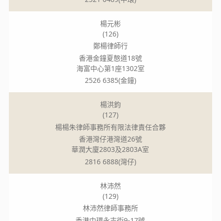
楊元彬
(126)
鄭楊律師行
香港金鐘夏慤道18號
海富中心第1座1302室
2526 6385(金鐘)
楊洪鈞
(127)
楊楊朱律師事務所有限法律責任合夥
香港灣仔港灣道26號
華潤大廈2803及2803A室
2816 6888(灣仔)
林沛然
(129)
林沛然律師事務所
香港中環永吉街9-17號