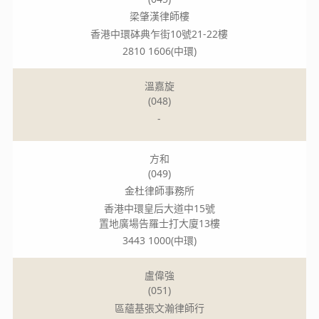
梁肇漢律師樓
香港中環砵典乍街10號21-22樓
2810 1606(中環)
溫嘉旋
(048)
-
方和
(049)
金杜律師事務所
香港中環皇后大道中15號
置地廣場告羅士打大廈13樓
3443 1000(中環)
盧偉強
(051)
區蘊基張文瀚律師行