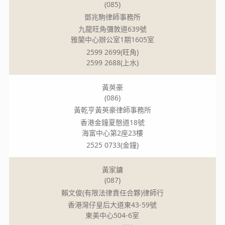
(085)
鄧兆駒律師事務所
九龍旺角彌敦道639號
雅蘭中心辦公室1期1605室
2599 2699(旺角)
2599 2688(上水)
黃英豪
(086)
黃乾亨黃英豪律師事務所
香港金鐘夏慤道18號
海富中心第2座23樓
2525 0733(金鐘)
黃家鏞
(087)
賴文俊(有限法律責任合夥)律師行
香港灣仔皇后大道東43-59號
東美中心504-6室