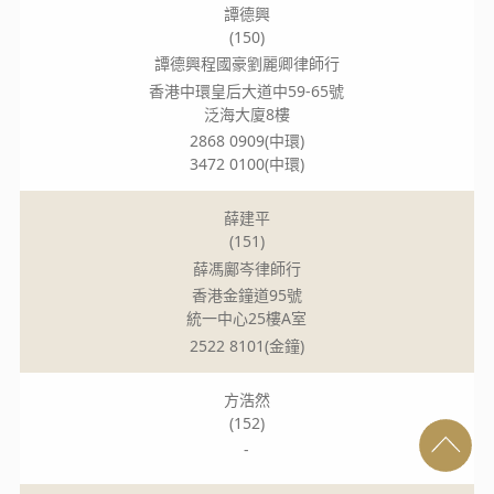
譚德興
(150)
譚德興程國豪劉麗卿律師行
香港中環皇后大道中59-65號
泛海大廈8樓
2868 0909(中環)
3472 0100(中環)
薛建平
(151)
薛馮鄺岑律師行
香港金鐘道95號
統一中心25樓A室
2522 8101(金鐘)
方浩然
(152)
-