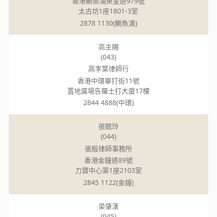
香港鰂魚涌英皇道979號
太古坊1座1801-3室
2878 1130(鰂魚涌)
高主賜
(043)
高李葉律師行
香港中環畢打街11號
置地廣場告羅士打大廈17樓
2844 4888(中環)
張懿玲
(044)
張殷律師事務所
香港金鐘道89號
力寶中心第1座2103室
2845 1122(金鐘)
梁肇漢
(045)