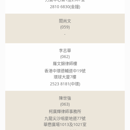
2810 6830(金鐘)
閻尚文
(059)
-
李志華
(062)
羅文錦律師樓
香港中環德輔道中19號
環球大廈7樓
2523 8181(中環)
陳世強
(063)
柯廣輝律師事務所
九龍尖沙咀麼地道77號
華懋廣場1013及1021室