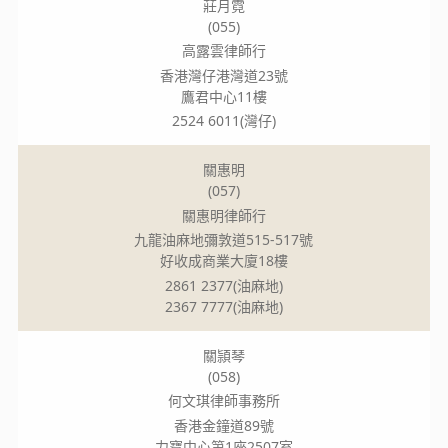
莊月霓
(055)
高露雲律師行
香港灣仔港灣道23號
鷹君中心11樓
2524 6011(灣仔)
關惠明
(057)
關惠明律師行
九龍油麻地彌敦道515-517號
好收成商業大廈18樓
2861 2377(油麻地)
2367 7777(油麻地)
關頴琴
(058)
何文琪律師事務所
香港金鐘道89號
力寶中心第1座2507室