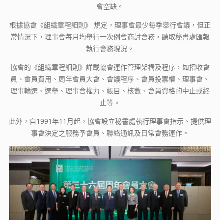
會空缺。
根據協會《組織章程細則》 規定，理事會最少每季舉行會議，但正
常情況下，理事會每月均舉行一次例會商討會務，聽取秘書處匯報
執行會務現況。
協會的《組織章程細則》詳載協會運作管理架構及程序，如招收會
員、會員費用、周年會員大會、會議程序、會員投票權、理事會、
理事輪選、選舉、理事會權力、帳目、核數、會員資格的中止或終
止等。
此外，自1991年11月起，協會設立秘書處執行理事會指示、提供理
事會決定之服務予會員、聯絡通訊及日常會務運作。