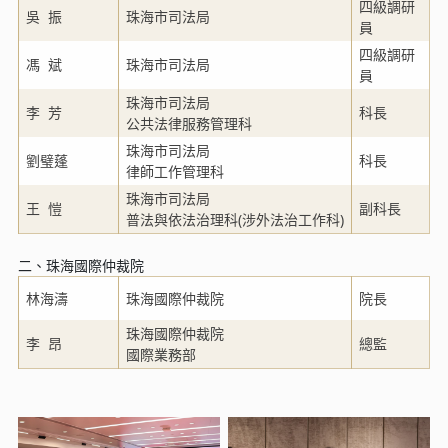
四級調研
吳 振
珠海市司法局
員
四級調研
馮 斌
珠海市司法局
員
珠海市司法局
李 芳
科長
公共法律服務管理科
珠海市司法局
劉璧蓬
科長
律師工作管理科
珠海市司法局
王 愷
副科長
普法與依法治理科(涉外法治工作科)
二、珠海國際仲裁院
林海濤
珠海國際仲裁院
院長
珠海國際仲裁院
李 昂
總監
國際業務部